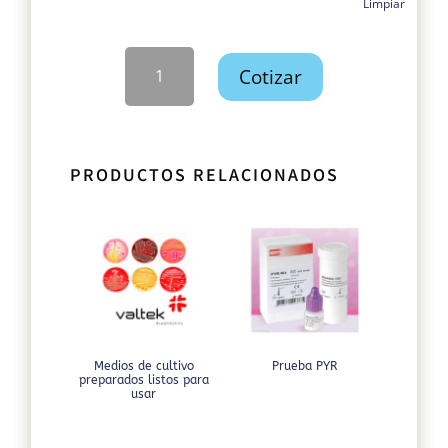
Limpiar
Discos
Cotizar
y
multidiscos
para
antiograma
cantidad
PRODUCTOS RELACIONADOS
Medios de cultivo
Prueba PYR
preparados listos para
usar