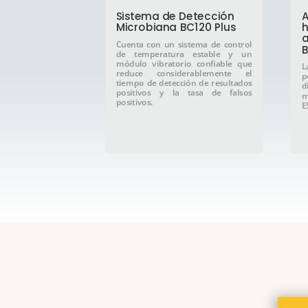
Sistema de Detección
A
Microbiana BC120 Plus
h
a
Cuenta con un sistema de control
B
de temperatura estable y un
módulo vibratorio confiable que
L
reduce considerablemente el
p
tiempo de detección de resultados
d
positivos y la tasa de falsos
m
positivos.
E