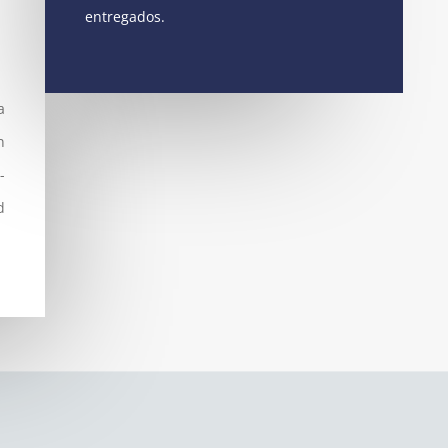
entregados.
a
n
-
d