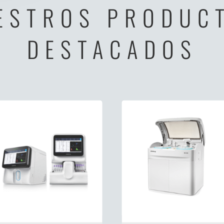
ESTROS PRODUC
DESTACADOS
r hematológico automático con VSG BC-760 y BC-780
Analizador químico BS-430