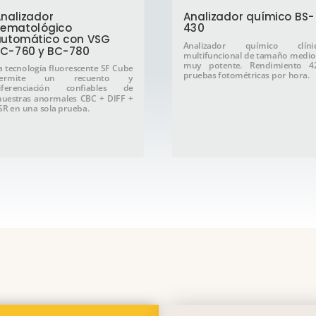
nalizador
Analizador químico BS-
ematológico
430
utomático con VSG
Analizador químico clíni
C-760 y BC-780
multifuncional de tamaño medio
muy potente. Rendimiento 4
a tecnología fluorescente SF Cube
pruebas fotométricas por hora.
ermite un recuento y
iferenciación confiables de
uestras anormales CBC + DIFF +
SR en una sola prueba.