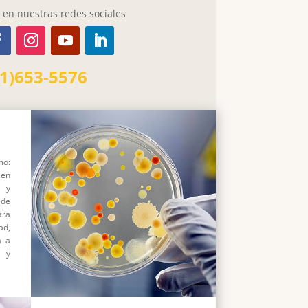
en nuestras redes sociales
11)653-5576
mo:
 en
s y
de
ara
ad,
a a
s y