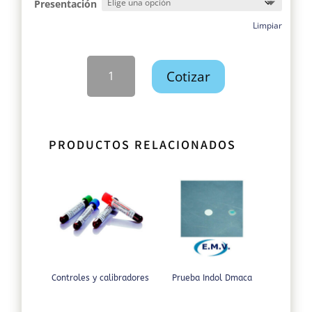
Presentación
Limpiar
Discos
Cotizar
de
susceptibilidad
antimicrobiana
cantidad
PRODUCTOS RELACIONADOS
Controles y calibradores
Prueba Indol Dmaca